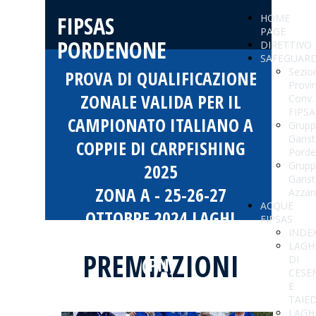
FIPSAS
HOME
PAGE
PORDENONE
DIRETTIVO
SAFEGUAR
Sezio
PROVA DI QUALIFICAZIONE
Provin
ZONALE VALIDA PER IL
Conv.
FIPSA
CAMPIONATO ITALIANO A
Grup
Garist
COPPIE DI CARPFISHING
Pord
Grup
2025
Garist
ZONA A - 25-26-27
Azzan
ACQUE
OTTOBRE 2024 LAGHI
FIPSAS
INDE
CESENA AZZANO DECIMO
LAGH
PREMIAZIONI
(PN)
DI
CESE
E
TAIE
LAGH